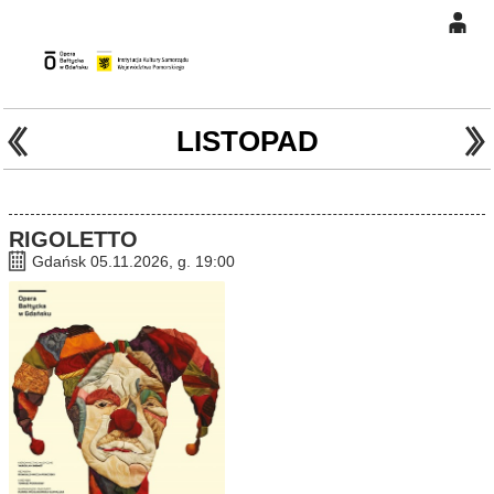
0
Gł
'
'
0,00
PLN
LISTOPAD
14
45
RIGOLETTO
Gdańsk 05.11.2026, g. 19:00