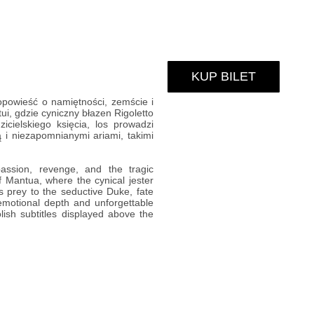
KUP BILET
opowieść o namiętności, zemście i
ui, gdzie cyniczny błazen Rigoletto
icielskiego księcia, los prowadzi
 i niezapomnianymi ariami, takimi
assion, revenge, and the tragic
 Mantua, where the cynical jester
s prey to the seductive Duke, fate
 emotional depth and unforgettable
ish subtitles displayed above the