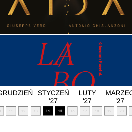
GRUDZIEŃ
STYCZEŃ
LUTY
MARZE
'27
'27
'27
14
15
0
11
12
13
16
17
18
19
20