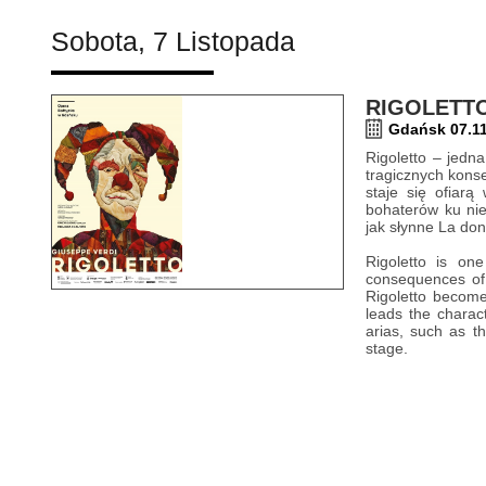
Sobota, 7 Listopada
RIGOLETT
Gdańsk 07.11
Rigoletto – jedn
tragicznych konse
staje się ofiarą
bohaterów ku nie
jak słynne La don
Rigoletto is on
consequences of 
Rigoletto become
leads the charact
arias, such as t
stage.