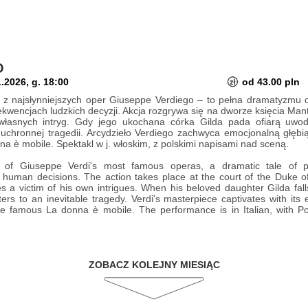
O
.2026, g. 18:00
od 43.00 pln
a z najsłynniejszych oper Giuseppe Verdiego – to pełna dramatyzmu 
kwencjach ludzkich decyzji. Akcja rozgrywa się na dworze księcia Mant
 własnych intryg. Gdy jego ukochana córka Gilda pada ofiarą uwodz
uchronnej tragedii. Arcydzieło Verdiego zachwyca emocjonalną głębią
na è mobile. Spektakl w j. włoskim, z polskimi napisami nad sceną.
e of Giuseppe Verdi's most famous operas, a dramatic tale of p
human decisions. The action takes place at the court of the Duke of
s a victim of his own intrigues. When his beloved daughter Gilda fall
ers to an inevitable tragedy. Verdi's masterpiece captivates with its
he famous La donna è mobile. The performance is in Italian, with Pol
ZOBACZ KOLEJNY MIESIĄC