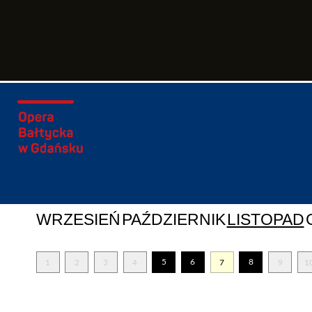
WRZESIEŃ
PAŹDZIERNIK
LISTOPAD
5
6
8
1
2
3
4
7
9
1