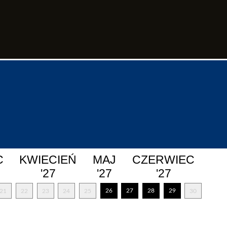
C
KWIECIEŃ
MAJ
CZERWIEC
'27
'27
'27
26
27
28
29
21
22
23
24
25
30