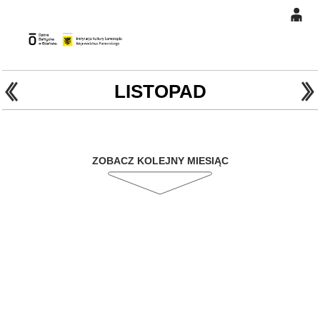
0
Gł
'
'
0,00
PLN
LISTOPAD
14
47
ZOBACZ KOLEJNY MIESIĄC