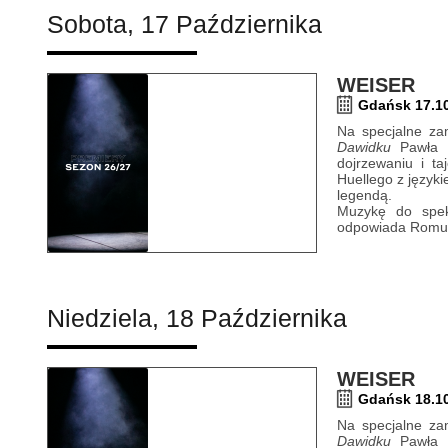
Sobota, 17 Października
WEISER
Gdańsk 17.10
Na specjalne zam
Dawidku
Pawła Hu
dojrzewaniu i t
Huellego z język
legendą.
Muzykę do spekt
odpowiada Romua
Niedziela, 18 Października
WEISER
Gdańsk 18.10
Na specjalne zam
Dawidku
Pawła Hu