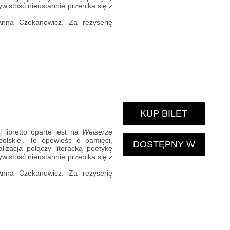
wistość nieustannie przenika się z
Anna Czekanowicz. Za reżyserię
KUP BILET
 libretto oparte jest na
Weiserze
polskiej. To opowieść o pamięci,
DOSTĘPNY W
izacja połączy literacką poetykę
wistość nieustannie przenika się z
KARNECIE
Anna Czekanowicz. Za reżyserię