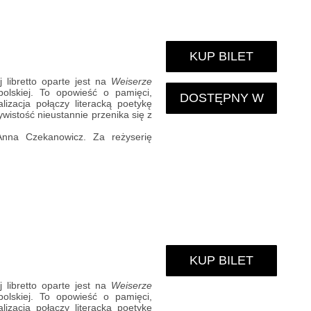
KUP BILET
 libretto oparte jest na
Weiserze
polskiej. To opowieść o pamięci,
DOSTĘPNY W
izacja połączy literacką poetykę
wistość nieustannie przenika się z
KARNECIE
Anna Czekanowicz. Za reżyserię
KUP BILET
 libretto oparte jest na
Weiserze
polskiej. To opowieść o pamięci,
izacja połączy literacką poetykę