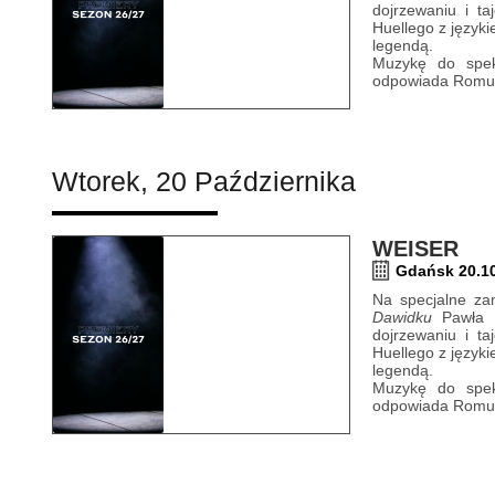
dojrzewaniu i t
Huellego z język
legendą.
Muzykę do spekt
odpowiada Romua
Wtorek, 20 Października
WEISER
Gdańsk 20.10
Na specjalne zam
Dawidku
Pawła Hu
dojrzewaniu i t
Huellego z język
legendą.
Muzykę do spekt
odpowiada Romua