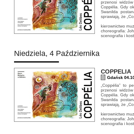
przenosi widzów
Coppélia. Gdy ok
Swanilda postan
sprawiają, że „Co
kierownictwo muz
choreografia: Jo
scenografia i ko
Niedziela, 4 Października
COPPELIA
Gdańsk 04.10
„Coppélia” to p
przenosi widzów
Coppélia. Gdy ok
Swanilda postan
sprawiają, że „Co
kierownictwo muz
choreografia: Jo
scenografia i ko