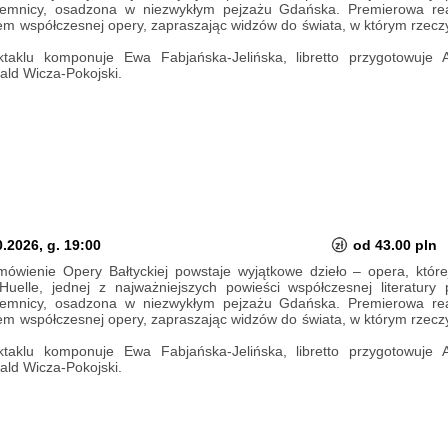
ajemnicy, osadzona w niezwykłym pejzażu Gdańska. Premierowa real
iem współczesnej opery, zapraszając widzów do świata, w którym rzeczy
aklu komponuje Ewa Fabjańska-Jelińska, libretto przygotowuje 
ld Wicza-Pokojski.
.2026, g. 19:00
od 43.00 pln
ówienie Opery Bałtyckiej powstaje wyjątkowe dzieło – opera, której
elle, jednej z najważniejszych powieści współczesnej literatury 
ajemnicy, osadzona w niezwykłym pejzażu Gdańska. Premierowa real
iem współczesnej opery, zapraszając widzów do świata, w którym rzeczy
aklu komponuje Ewa Fabjańska-Jelińska, libretto przygotowuje 
ld Wicza-Pokojski.