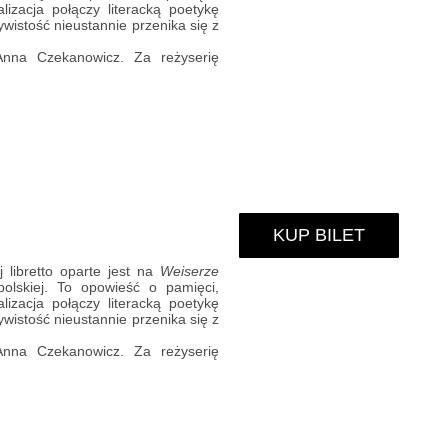
izacja połączy literacką poetykę
wistość nieustannie przenika się z
Anna Czekanowicz. Za reżyserię
KUP BILET
 libretto oparte jest na
Weiserze
polskiej. To opowieść o pamięci,
izacja połączy literacką poetykę
wistość nieustannie przenika się z
Anna Czekanowicz. Za reżyserię