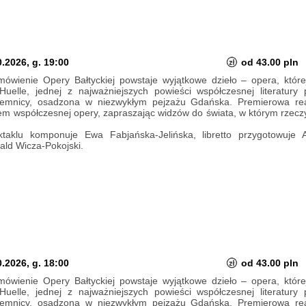
.2026, g. 19:00
od 43.00 pln
ówienie Opery Bałtyckiej powstaje wyjątkowe dzieło – opera, której
elle, jednej z najważniejszych powieści współczesnej literatury 
ajemnicy, osadzona w niezwykłym pejzażu Gdańska. Premierowa real
iem współczesnej opery, zapraszając widzów do świata, w którym rzeczy
aklu komponuje Ewa Fabjańska-Jelińska, libretto przygotowuje 
ld Wicza-Pokojski.
.2026, g. 18:00
od 43.00 pln
ówienie Opery Bałtyckiej powstaje wyjątkowe dzieło – opera, której
elle, jednej z najważniejszych powieści współczesnej literatury 
ajemnicy, osadzona w niezwykłym pejzażu Gdańska. Premierowa real