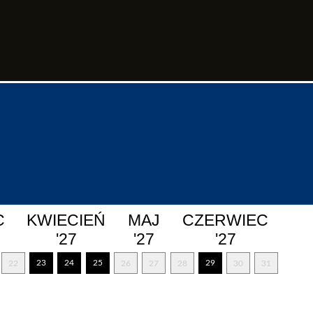
C
KWIECIEŃ
MAJ
CZERWIEC
'27
'27
'27
23
24
25
29
22
26
27
28
30
31