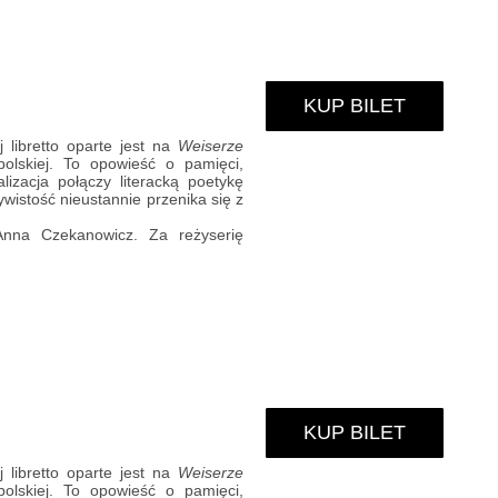
KUP BILET
 libretto oparte jest na
Weiserze
polskiej. To opowieść o pamięci,
izacja połączy literacką poetykę
wistość nieustannie przenika się z
Anna Czekanowicz. Za reżyserię
KUP BILET
 libretto oparte jest na
Weiserze
polskiej. To opowieść o pamięci,