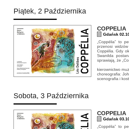
Piątek, 2 Października
COPPELIA
Gdańsk 02.10
„Coppélia” to p
przenosi widzów
Coppélia. Gdy ok
Swanilda postan
sprawiają, że „Co
kierownictwo muz
choreografia: Jo
scenografia i ko
Sobota, 3 Października
COPPELIA
Gdańsk 03.10
„Coppélia” to p