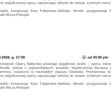
iem współczesnej opery, zapraszając widzów do świata, w którym rzeczy
aklu komponuje Ewa Fabjańska-Jelińska, libretto przygotowuje 
ld Wicza-Pokojski.
.2026, g. 17:00
od 43.00 pln
ówienie Opery Bałtyckiej powstaje wyjątkowe dzieło – opera, której
elle, jednej z najważniejszych powieści współczesnej literatury 
ajemnicy, osadzona w niezwykłym pejzażu Gdańska. Premierowa real
iem współczesnej opery, zapraszając widzów do świata, w którym rzeczy
aklu komponuje Ewa Fabjańska-Jelińska, libretto przygotowuje 
ld Wicza-Pokojski.