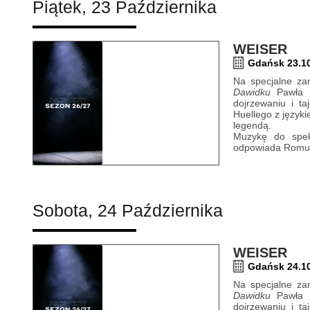
Piątek, 23 Października
WEISER
Gdańsk 23.10
Na specjalne zam
Dawidku
Pawła Hu
dojrzewaniu i t
Huellego z język
legendą.
Muzykę do spekt
odpowiada Romua
Sobota, 24 Października
WEISER
Gdańsk 24.10
Na specjalne zam
Dawidku
Pawła Hu
dojrzewaniu i t