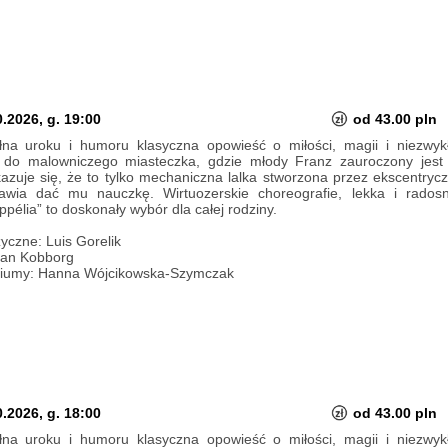
.2026, g. 19:00
od 43.00 pln
ełna uroku i humoru klasyczna opowieść o miłości, magii i niezwyk
 do malowniczego miasteczka, gdzie młody Franz zauroczony jest 
azuje się, że to tylko mechaniczna lalka stworzona przez ekscentry
awia dać mu nauczkę. Wirtuozerskie choreografie, lekka i rado
ppélia” to doskonały wybór dla całej rodziny.
yczne: Luis Gorelik
han Kobborg
stiumy: Hanna Wójcikowska-Szymczak
.2026, g. 18:00
od 43.00 pln
ełna uroku i humoru klasyczna opowieść o miłości, magii i niezwyk