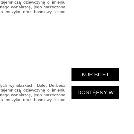
tajemniczą dziewczyną o imieniu
cznego wynalazcę, jego narzeczona
sna muzyka oraz baśniowy klimat
KUP BILET
łych wynalazkach. Balet Delibesa
tajemniczą dziewczyną o imieniu
DOSTĘPNY W
cznego wynalazcę, jego narzeczona
sna muzyka oraz baśniowy klimat
KARNECIE