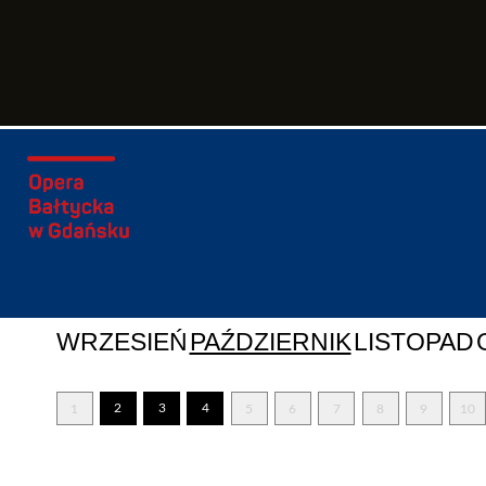
WRZESIEŃ
PAŹDZIERNIK
LISTOPAD
2
3
4
1
5
6
7
8
9
10