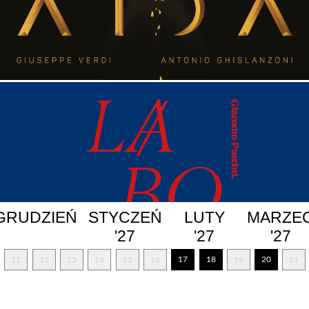
GRUDZIEŃ
STYCZEŃ
LUTY
MARZE
'27
'27
'27
17
18
20
11
12
13
14
15
16
19
21