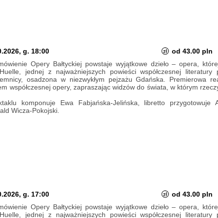
.2026, g. 18:00
od 43.00 pln
ówienie Opery Bałtyckiej powstaje wyjątkowe dzieło – opera, której
elle, jednej z najważniejszych powieści współczesnej literatury 
ajemnicy, osadzona w niezwykłym pejzażu Gdańska. Premierowa real
iem współczesnej opery, zapraszając widzów do świata, w którym rzeczy
aklu komponuje Ewa Fabjańska-Jelińska, libretto przygotowuje 
ld Wicza-Pokojski.
.2026, g. 17:00
od 43.00 pln
ówienie Opery Bałtyckiej powstaje wyjątkowe dzieło – opera, której
elle, jednej z najważniejszych powieści współczesnej literatury 