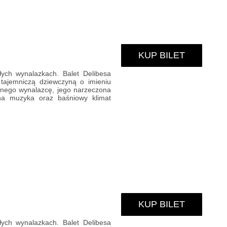
KUP BILET
łych wynalazkach. Balet Delibesa
tajemniczą dziewczyną o imieniu
cznego wynalazcę, jego narzeczona
sna muzyka oraz baśniowy klimat
KUP BILET
łych wynalazkach. Balet Delibesa