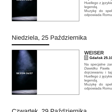
Huellego z język
legendą.
Muzykę do spekt
odpowiada Romua
Niedziela, 25 Października
WEISER
Gdańsk 25.10
Na specjalne zam
Dawidku
Pawła Hu
dojrzewaniu i t
Huellego z język
legendą.
Muzykę do spekt
odpowiada Romua
Czwartek, 29 Października