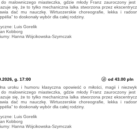
 do malowniczego miasteczka, gdzie młody Franz zauroczony jest 
azuje się, że to tylko mechaniczna lalka stworzona przez ekscentry
awia dać mu nauczkę. Wirtuozerskie choreografie, lekka i rado
ppélia” to doskonały wybór dla całej rodziny.
yczne: Luis Gorelik
han Kobborg
stiumy: Hanna Wójcikowska-Szymczak
.2026, g. 17:00
od 43.00 pln
ełna uroku i humoru klasyczna opowieść o miłości, magii i niezwyk
 do malowniczego miasteczka, gdzie młody Franz zauroczony jest 
azuje się, że to tylko mechaniczna lalka stworzona przez ekscentry
awia dać mu nauczkę. Wirtuozerskie choreografie, lekka i rado
ppélia” to doskonały wybór dla całej rodziny.
yczne: Luis Gorelik
han Kobborg
stiumy: Hanna Wójcikowska-Szymczak