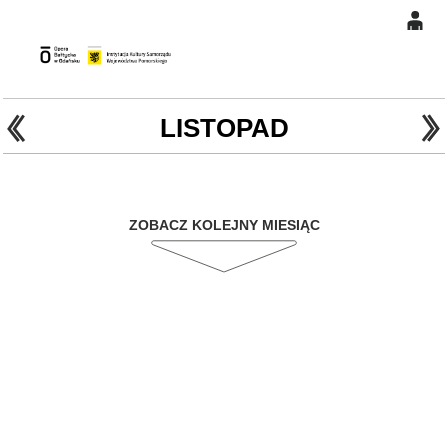
0
Gł
'
'
0,00
PLN
LISTOPAD
14
47
ZOBACZ KOLEJNY MIESIĄC