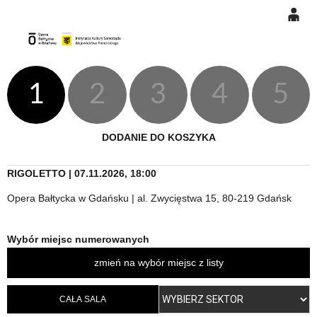
0
Gł
'
'
0,00
PLN
1
2
3
4
5
14
48
DODANIE DO KOSZYKA
RIGOLETTO | 07.11.2026, 18:00
Opera Bałtycka w Gdańsku | al. Zwycięstwa 15, 80-219 Gdańsk
Wybór miejsc numerowanych
zmień na wybór miejsc z listy
CAŁA SALA