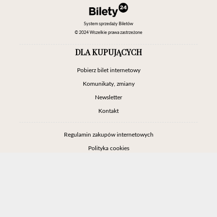
System sprzedaży Biletów
© 2024 Wszelkie prawa zastrzeżone
DLA KUPUJĄCYCH
Pobierz bilet internetowy
Komunikaty, zmiany
Newsletter
Kontakt
Regulamin zakupów internetowych
Polityka cookies
Ustawienia cookies
Otwórz narzędzia dostępności
Informacje o zniżkach
Jak dojechać