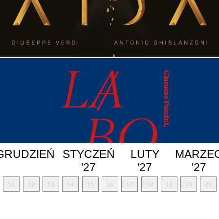
GRUDZIEŃ
STYCZEŃ
LUTY
MARZE
'27
'27
'27
11
12
13
14
15
16
17
18
19
20
21