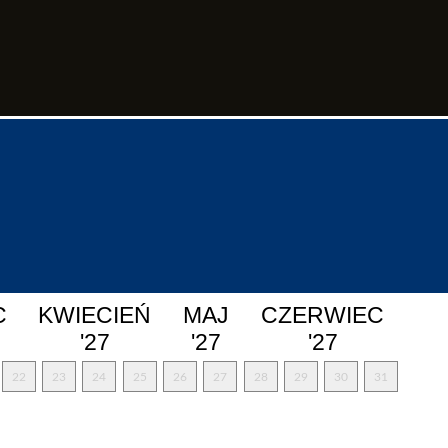
C
KWIECIEŃ
MAJ
CZERWIEC
'27
'27
'27
22
23
24
25
26
27
28
29
30
31