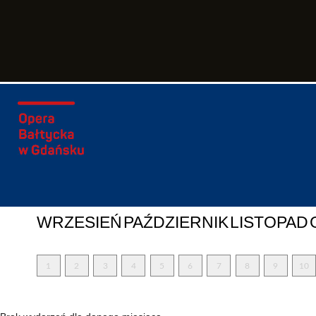
WRZESIEŃ
PAŹDZIERNIK
LISTOPAD
1
2
3
4
5
6
7
8
9
10