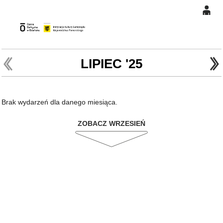
0
Gł
'
'
0,00
PLN
LIPIEC '25
14
46
Brak wydarzeń dla danego miesiąca.
ZOBACZ WRZESIEŃ