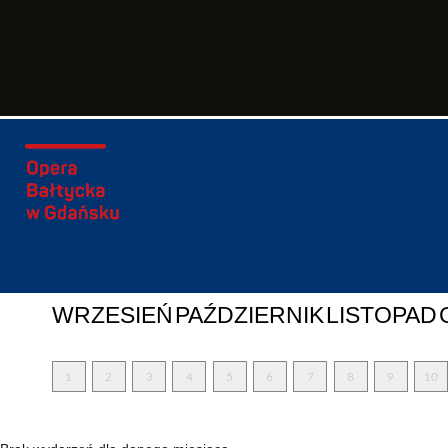
WRZESIEŃ
PAŹDZIERNIK
LISTOPAD
1
2
3
4
5
6
7
8
9
10