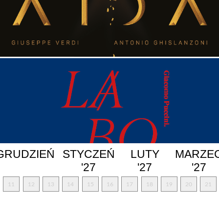
GRUDZIEŃ
STYCZEŃ
LUTY
MARZE
'27
'27
'27
11
12
13
14
15
16
17
18
19
20
21