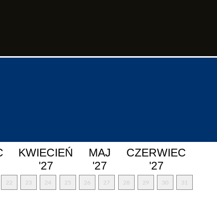
C
KWIECIEŃ
MAJ
CZERWIEC
'27
'27
'27
22
23
24
25
26
27
28
29
30
31