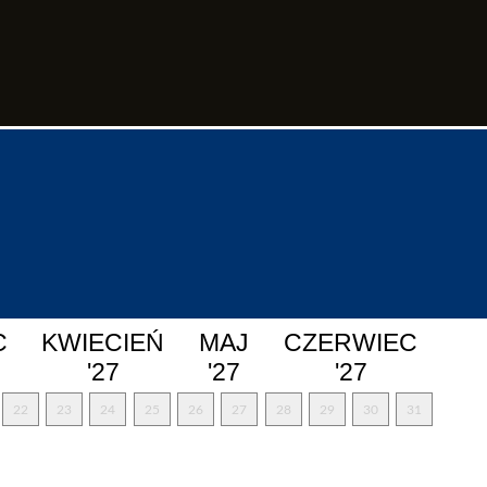
C
KWIECIEŃ
MAJ
CZERWIEC
'27
'27
'27
22
23
24
25
26
27
28
29
30
31