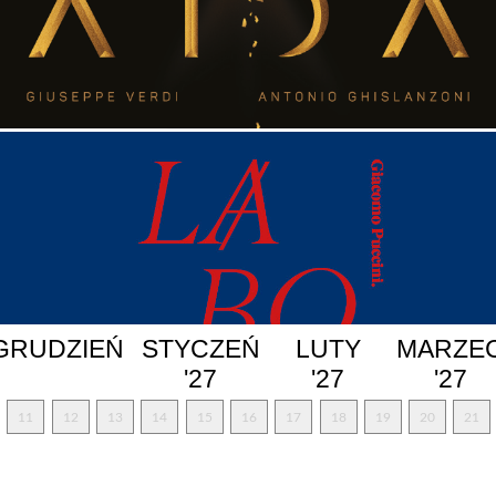
GRUDZIEŃ
STYCZEŃ
LUTY
MARZE
'27
'27
'27
11
12
13
14
15
16
17
18
19
20
21