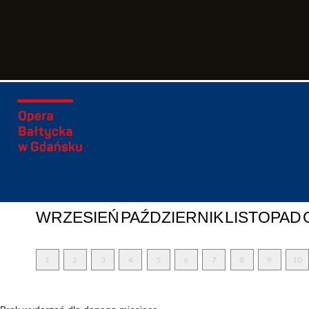
WRZESIEŃ
PAŹDZIERNIK
LISTOPAD
1
2
3
4
5
6
7
8
9
10