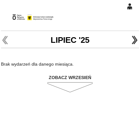
0
Gł
'
'
0,00
PLN
LIPIEC '25
14
47
Brak wydarzeń dla danego miesiąca.
ZOBACZ WRZESIEŃ