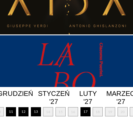
GRUDZIEŃ
STYCZEŃ
LUTY
MARZE
'27
'27
'27
11
12
13
17
0
14
15
16
18
19
20