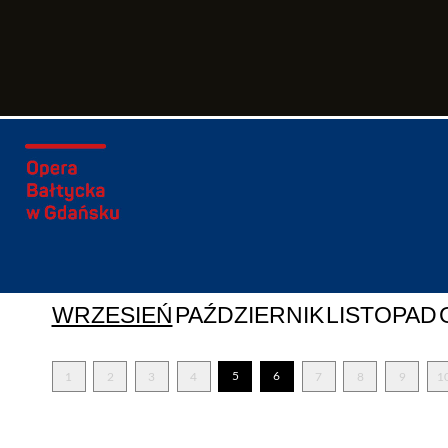
WRZESIEŃ
PAŹDZIERNIK
LISTOPAD
5
6
1
2
3
4
7
8
9
1