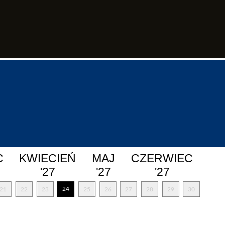
C
KWIECIEŃ
MAJ
CZERWIEC
'27
'27
'27
24
21
22
23
25
26
27
28
29
30