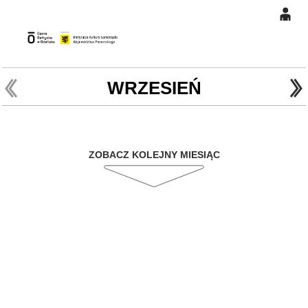
0
Gł
'
'
0,00
PLN
WRZESIEŃ
14
48
ZOBACZ KOLEJNY MIESIĄC