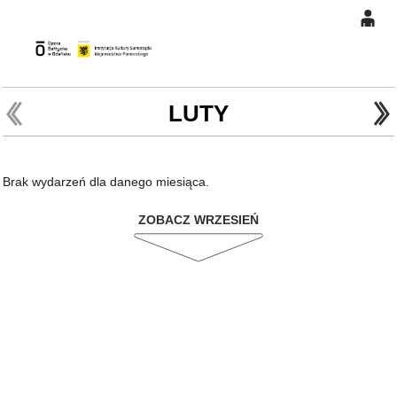
0
Gł
'
'
0,00
PLN
LUTY
14
47
Brak wydarzeń dla danego miesiąca.
ZOBACZ WRZESIEŃ