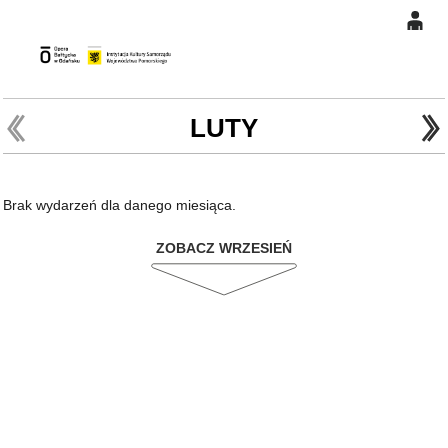
0
Gł
'
'
0,00
PLN
LUTY
14
46
Brak wydarzeń dla danego miesiąca.
ZOBACZ WRZESIEŃ