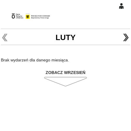
0
Gł
'
'
0,00
PLN
LUTY
14
47
Brak wydarzeń dla danego miesiąca.
ZOBACZ WRZESIEŃ