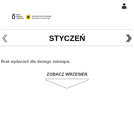
0
Gł
'
'
0,00
PLN
STYCZEŃ
14
46
Brak wydarzeń dla danego miesiąca.
ZOBACZ WRZESIEŃ