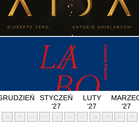
GRUDZIEŃ
STYCZEŃ
LUTY
MARZE
'27
'27
'27
11
12
13
14
15
16
17
18
19
20
21