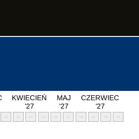
C
KWIECIEŃ
MAJ
CZERWIEC
'27
'27
'27
22
23
24
25
26
27
28
29
30
31