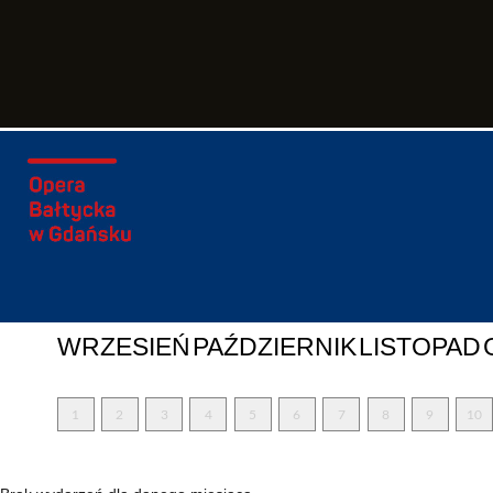
WRZESIEŃ
PAŹDZIERNIK
LISTOPAD
1
2
3
4
5
6
7
8
9
10