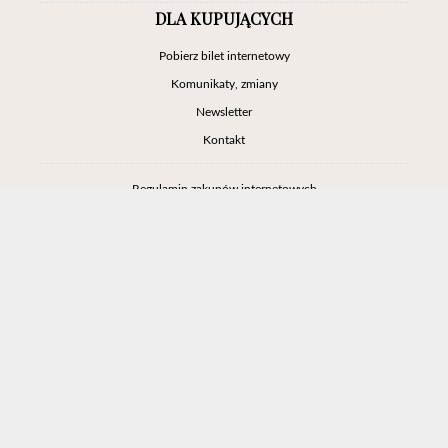
DLA KUPUJĄCYCH
Pobierz bilet internetowy
Komunikaty, zmiany
Newsletter
Kontakt
Regulamin zakupów internetowych
Polityka cookies
Ustawienia cookies
Otwórz narzędzia dostępności
Informacje o zniżkach
Jak dojechać