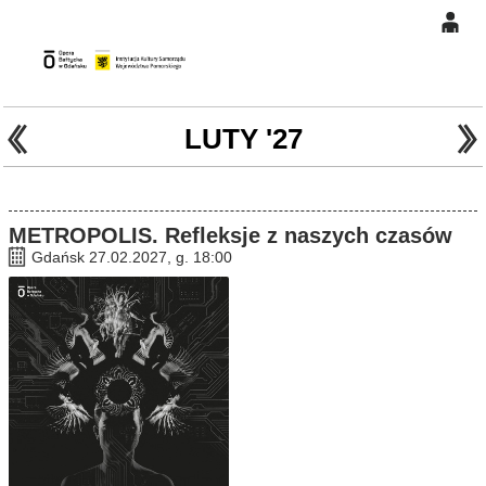
0
Gł
'
'
0,00
PLN
LUTY '27
14
47
METROPOLIS. Refleksje z naszych czasów
Gdańsk 27.02.2027, g. 18:00