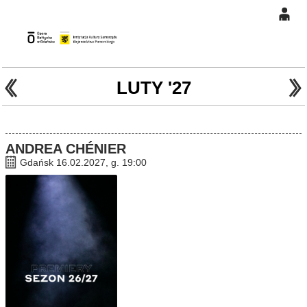
0
Gł
'
'
0,00
PLN
LUTY '27
14
47
ANDREA CHÉNIER
Gdańsk 16.02.2027, g. 19:00