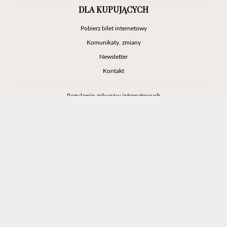
DLA KUPUJĄCYCH
Pobierz bilet internetowy
Komunikaty, zmiany
Newsletter
Kontakt
Regulamin zakupów internetowych
Polityka cookies
Ustawienia cookies
Otwórz narzędzia dostępności
Informacje o zniżkach
Jak dojechać