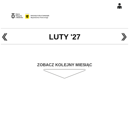
0
Gł
'
'
0,00
PLN
LUTY '27
14
47
ZOBACZ KOLEJNY MIESIĄC