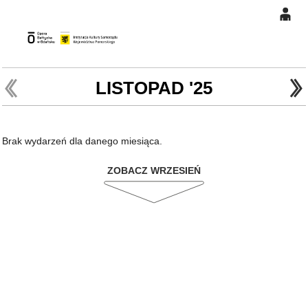
0
Gł
'
'
0,00
PLN
LISTOPAD '25
14
46
Brak wydarzeń dla danego miesiąca.
ZOBACZ WRZESIEŃ