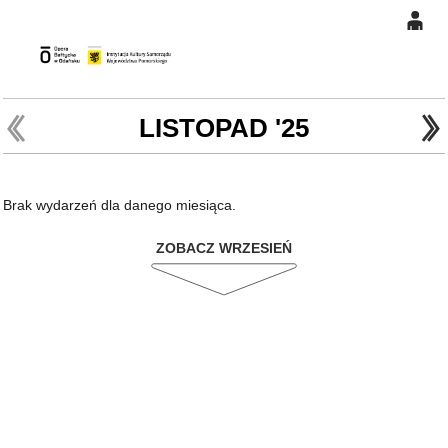
0
Gł
'
'
0,00
PLN
LISTOPAD '25
14
47
Brak wydarzeń dla danego miesiąca.
ZOBACZ WRZESIEŃ