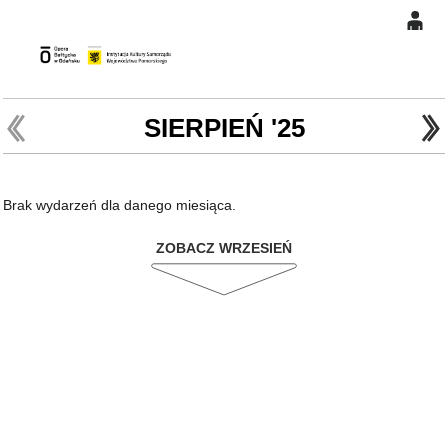
0
Gł
'
'
0,00
PLN
SIERPIEŃ '25
14
47
Brak wydarzeń dla danego miesiąca.
ZOBACZ WRZESIEŃ