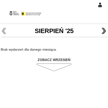
0
Gł
'
'
0,00
PLN
SIERPIEŃ '25
14
48
Brak wydarzeń dla danego miesiąca.
ZOBACZ WRZESIEŃ