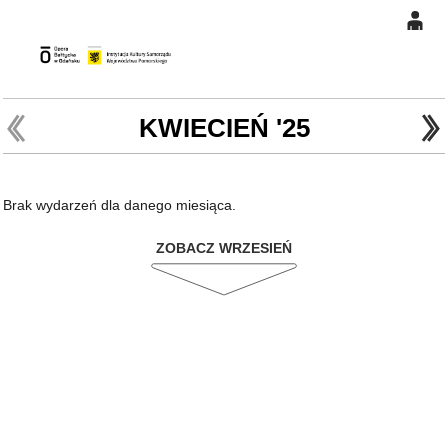
0
Gł
'
'
0,00
PLN
KWIECIEŃ '25
14
47
Brak wydarzeń dla danego miesiąca.
ZOBACZ WRZESIEŃ