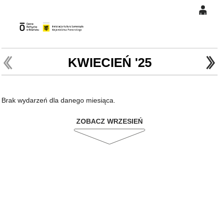
0
Gł
'
'
0,00
PLN
KWIECIEŃ '25
14
47
Brak wydarzeń dla danego miesiąca.
ZOBACZ WRZESIEŃ