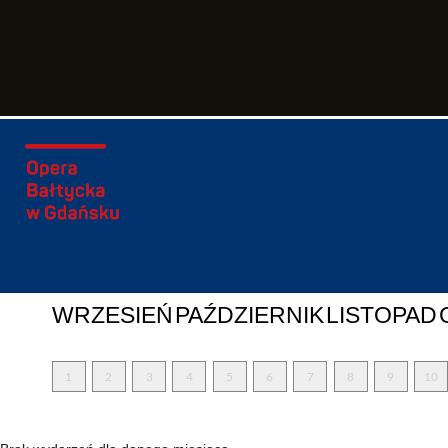
WRZESIEŃ
PAŹDZIERNIK
LISTOPAD
1
2
3
4
5
6
7
8
9
10