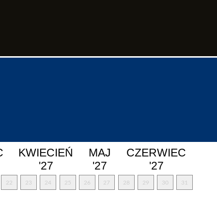
C
KWIECIEŃ
MAJ
CZERWIEC
'27
'27
'27
22
23
24
25
26
27
28
29
30
31