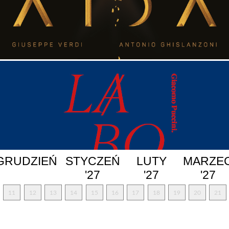
GRUDZIEŃ
STYCZEŃ
LUTY
MARZE
'27
'27
'27
11
12
13
14
15
16
17
18
19
20
21