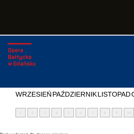
WRZESIEŃ
PAŹDZIERNIK
LISTOPAD
1
2
3
4
5
6
7
8
9
10