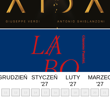
GRUDZIEŃ
STYCZEŃ
LUTY
MARZE
'27
'27
'27
11
12
13
14
15
16
17
18
19
20
21