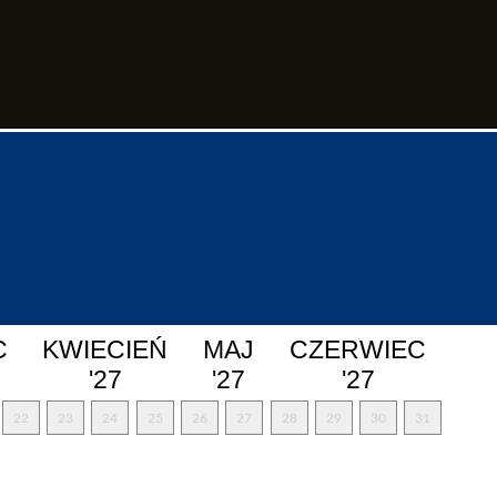
C
KWIECIEŃ
MAJ
CZERWIEC
'27
'27
'27
22
23
24
25
26
27
28
29
30
31