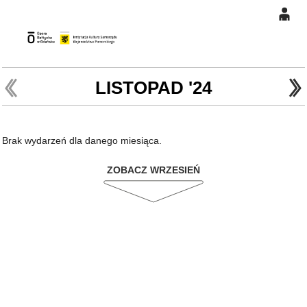
0
Gł
'
'
0,00
PLN
LISTOPAD '24
14
46
Brak wydarzeń dla danego miesiąca.
ZOBACZ WRZESIEŃ