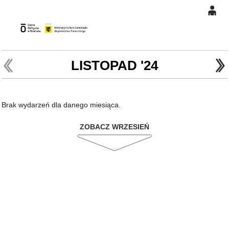
0
Gł
'
'
0,00
PLN
LISTOPAD '24
14
48
Brak wydarzeń dla danego miesiąca.
ZOBACZ WRZESIEŃ