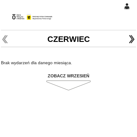
0
Gł
'
'
0,00
PLN
CZERWIEC
14
46
Brak wydarzeń dla danego miesiąca.
ZOBACZ WRZESIEŃ