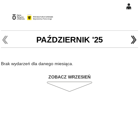
0
Gł
'
'
0,00
PLN
PAŹDZIERNIK '25
14
46
Brak wydarzeń dla danego miesiąca.
ZOBACZ WRZESIEŃ