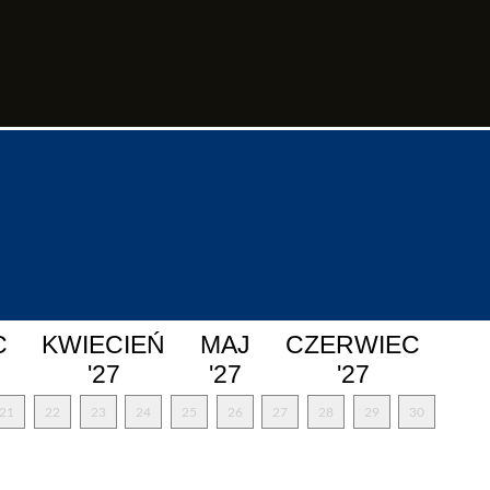
C
KWIECIEŃ
MAJ
CZERWIEC
'27
'27
'27
21
22
23
24
25
26
27
28
29
30