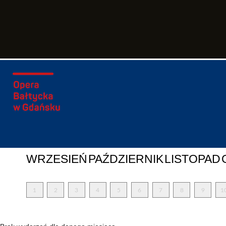
WRZESIEŃ
PAŹDZIERNIK
LISTOPAD
1
2
3
4
5
6
7
8
9
1