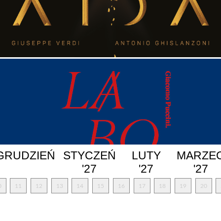
GRUDZIEŃ
STYCZEŃ
LUTY
MARZE
'27
'27
'27
0
11
12
13
14
15
16
17
18
19
20