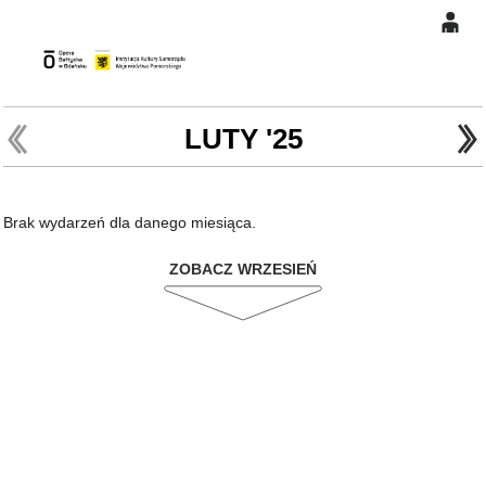
0
Gł
'
'
0,00
PLN
LUTY '25
14
45
Brak wydarzeń dla danego miesiąca.
ZOBACZ WRZESIEŃ