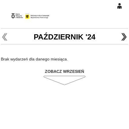
0
Gł
'
'
0,00
PLN
PAŹDZIERNIK '24
14
46
Brak wydarzeń dla danego miesiąca.
ZOBACZ WRZESIEŃ