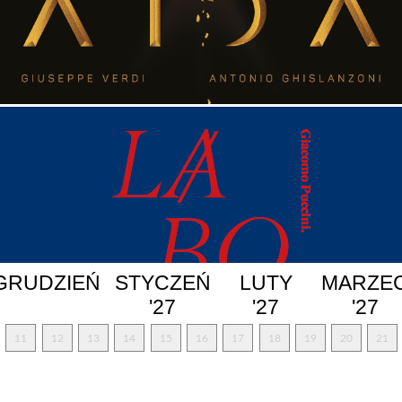
GRUDZIEŃ
STYCZEŃ
LUTY
MARZE
'27
'27
'27
11
12
13
14
15
16
17
18
19
20
21