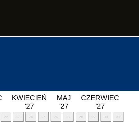
C
KWIECIEŃ
MAJ
CZERWIEC
'27
'27
'27
22
23
24
25
26
27
28
29
30
31