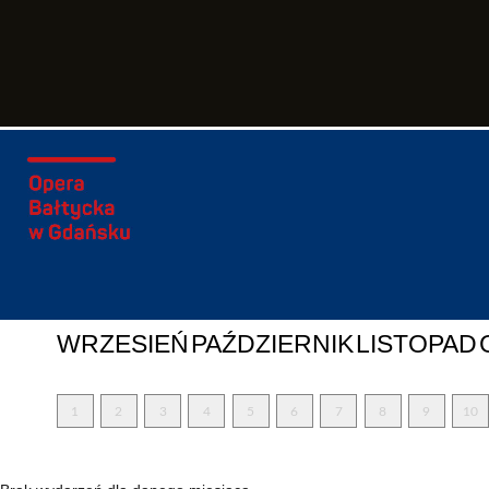
WRZESIEŃ
PAŹDZIERNIK
LISTOPAD
1
2
3
4
5
6
7
8
9
10