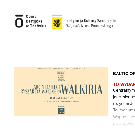
'
'
BALTIC OP
TO WYDAR
Centralnym
jego słynn
reżyserii J
To monumen
Wagner twor
pięciogodzi