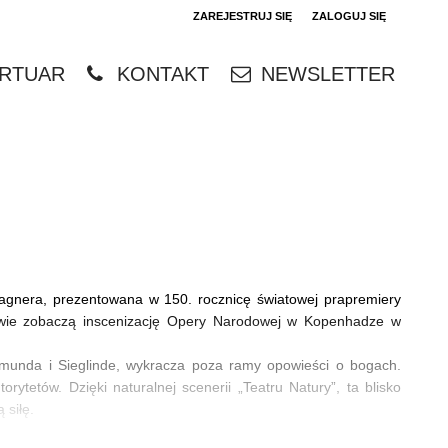
ZAREJESTRUJ SIĘ
ZALOGUJ SIĘ
0
RTUAR
KONTAKT
NEWSLETTER
0,00
PLN
14
4
gnera, prezentowana w 150. rocznicę światowej prapremiery
dzowie zobaczą inscenizację Opery Narodowej w Kopenhadze w
gmunda i Sieglinde, wykracza poza ramy opowieści o bogach.
ytetów. Dzięki naturalnej scenerii „Teatru Natury”, ta blisko
 siłę.