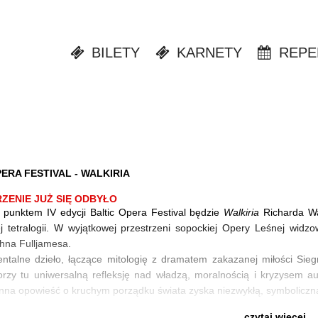
BILETY
KARNETY
REPE
ERA FESTIVAL - WALKIRIA
ZENIE JUŻ SIĘ ODBYŁO
 punktem IV edycji Baltic Opera Festival będzie
Walkiria
Richarda Wa
ej tetralogii. W wyjątkowej przestrzeni sopockiej Opery Leśnej wi
ohna Fulljamesa.
talne dzieło, łączące mitologię z dramatem zakazanej miłości Sie
zy tu uniwersalną refleksję nad władzą, moralnością i kryzysem autor
nna opowieść o kruchym porządku świata zyska niezwykłą, symboliczną
czytaj więcej