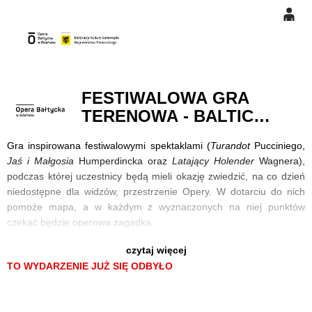
0
Gł
'
'
0,00
PLN
FESTIWALOWA GRA
TERENOWA - BALTIC
14
48
OPERA FESTIVAL
Gra inspirowana festiwalowymi spektaklami (
Turandot
Pucciniego,
Jaś i Małgosia
Humperdincka oraz
Latający Holender
Wagnera),
podczas której uczestnicy będą mieli okazję zwiedzić, na co dzień
niedostępne dla widzów, przestrzenie Opery. W dotarciu do nich
pomoże mapa, a w każdym z wyznaczonych na niej punktów
czekać będzie operowa zagadka.
Czas trwania: ok 45 min.
czytaj więcej
TO WYDARZENIE JUŻ SIĘ ODBYŁO