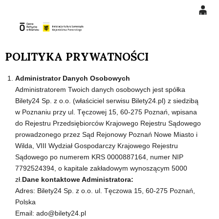
0
Gł
'
'
0,00
POLITYKA PRYWATNOŚCI
PLN
Administrator Danych Osobowych
14
48
Administratorem Twoich danych osobowych jest spółka
Bilety24 Sp. z o.o. (właściciel serwisu Bilety24.pl) z siedzibą
w Poznaniu przy ul. Tęczowej 15, 60-275 Poznań, wpisana
do Rejestru Przedsiębiorców Krajowego Rejestru Sądowego
prowadzonego przez Sąd Rejonowy Poznań Nowe Miasto i
Wilda, VIII Wydział Gospodarczy Krajowego Rejestru
Sądowego po numerem KRS 0000887164, numer NIP
7792524394, o kapitale zakładowym wynoszącym 5000
zł.
Dane kontaktowe Administratora:
Adres: Bilety24 Sp. z o.o. ul. Tęczowa 15, 60-275 Poznań,
Polska
Email: ado@bilety24.pl