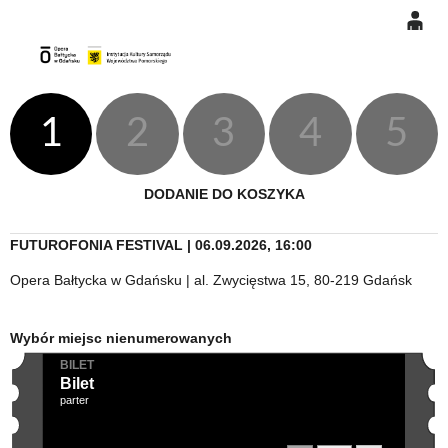
0
Gł
'
'
0,00
PLN
1
2
3
4
5
14
47
DODANIE DO KOSZYKA
FUTUROFONIA FESTIVAL | 06.09.2026, 16:00
Opera Bałtycka w Gdańsku | al. Zwycięstwa 15, 80-219 Gdańsk
Wybór miejsc nienumerowanych
BILET
Bilet
parter