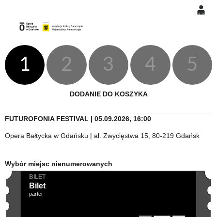
0
Gł
'
'
0,00
PLN
1
2
3
4
5
14
48
DODANIE DO KOSZYKA
FUTUROFONIA FESTIVAL | 05.09.2026, 16:00
Opera Bałtycka w Gdańsku | al. Zwycięstwa 15, 80-219 Gdańsk
Wybór miejsc nienumerowanych
BILET
Bilet
parter