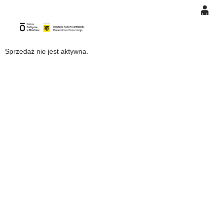
0
Gł
'
'
0,00
Sprzedaż nie jest aktywna.
PLN
14
49