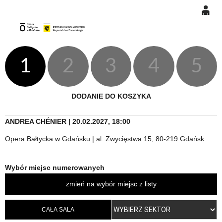
0
Gł
'
'
0,00
PLN
1
2
3
4
5
14
46
DODANIE DO KOSZYKA
ANDREA CHÉNIER | 20.02.2027, 18:00
Opera Bałtycka w Gdańsku | al. Zwycięstwa 15, 80-219 Gdańsk
Wybór miejsc numerowanych
zmień na wybór miejsc z listy
CAŁA SALA