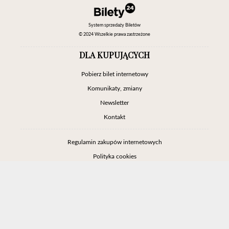
System sprzedaży Biletów
© 2024 Wszelkie prawa zastrzeżone
DLA KUPUJĄCYCH
Pobierz bilet internetowy
Komunikaty, zmiany
Newsletter
Kontakt
Regulamin zakupów internetowych
Polityka cookies
Ustawienia cookies
Otwórz narzędzia dostępności
Informacje o zniżkach
Jak dojechać