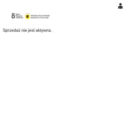
0
Gł
'
'
0,00
Sprzedaż nie jest aktywna.
PLN
14
48