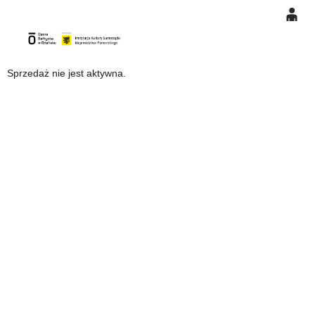
0
Gł
'
'
0,00
Sprzedaż nie jest aktywna.
PLN
14
48