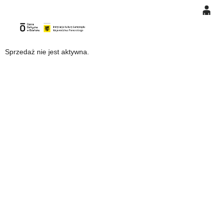
0
Gł
'
'
0,00
Sprzedaż nie jest aktywna.
PLN
14
49