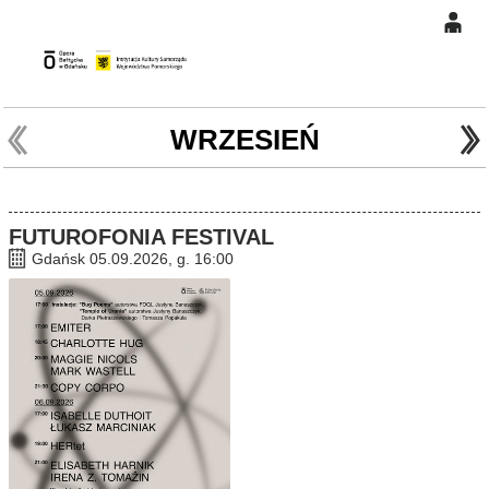
0
Gł
'
'
0,00
PLN
WRZESIEŃ
14
45
FUTUROFONIA FESTIVAL
Gdańsk 05.09.2026, g. 16:00